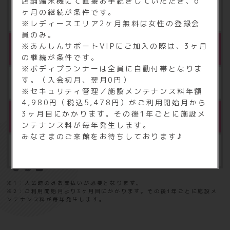
店舗端末機にて直接お手続きしていただき、6
ヶ月の継続が条件です。
5,000円（税込5,500円）
※レディースエリア2ヶ月無料は女性の登録会
員のみ。
※あんしんサポートVIPにご加入の際は、3ヶ月
※2
セキュリティ管理／施設メンテナンス料
の継続が条件です。
※ボディプランナーは全員に自動付帯となりま
す。（入会初月、翌月0円）
年額 4,980円（税込5,478円）
※セキュリティ管理／施設メンテナンス料年額
4,980円（税込5,478円）がご利用開始月から
3ヶ月目にかかります。その後1年ごとに施設メ
1daypass
ンテナンス料が毎年発生します。
みなさまのご来館をお待ちしております♪
1回1,800円（税込1,980円）
※1：入会時のみお支払いが必要となります。
※2：ご利用開始月より3ヶ月目にかかります。その後1年ごとに施設メ
ンテナンス料が毎年発生します。