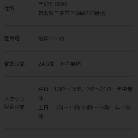
〒955-0093
住所
新潟県三条市下須頃220番地
駐車場
無料:100台
営業時間
24時間 年中無休
平日：12時～16時,17時～21時 年中無
休
スタッフ
常駐時間
土日： 9時～13時,14時～18時 年中無
休