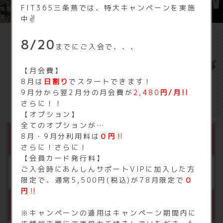
FIT365三条燕では、特大キャンペーンを実施
施設内を3Dで見学できます（※3DはFIT365イオン今治のものになりま
す）
中✌️
8/20
までにご入会で、、、
FIT365 三条燕の
【月会費】
基本料金
8月は
日割り
でスタートできます！
9月分から翌2月分の月会費が
2,480
円/月!!
さらに！！
【オプション】
全てのオプションが…
8月・9月分利用料は
０円
‼
月会費
さらに！さらに！
【会員カード発行料】
ご入会時にあんしんサポートVIPに加入した方
月額 2,980円（税込3,278円）
限定で、通常5,500円(税込)が78月限定で
０
円
‼
※1
会員カード発行料
※キャンペーンの適用はキャンペーン期間内に