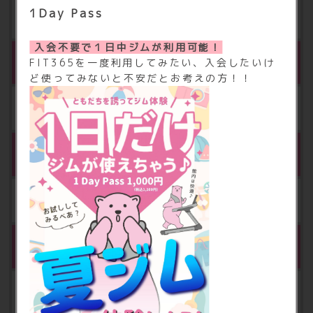
1Day Pass
月額 500円（税込540円）
入会不要で１日中ジムが利用可能！
※6
水素水＆プロテイン（1日6杯）
FIT365を一度利用してみたい、入会したいけ
ど使ってみないと不安だとお考えの方！！
月額3,000円（税込3,240円）
契約ロッカー
月額 500円（税込550円）
※7
レディースエリア
月額 500円（税込550円）