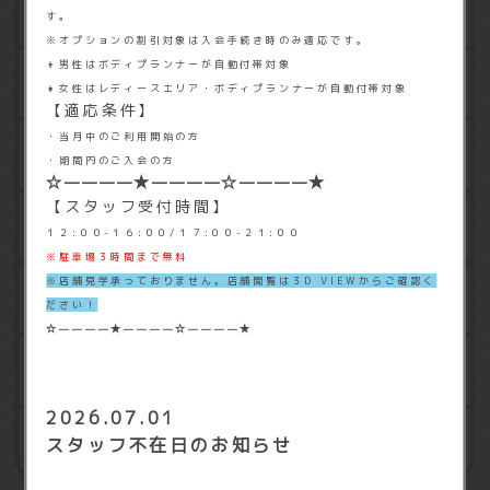
水素水
す。
※オプションの割引対象は入会手続き時のみ適応です。
👦男性はボディプランナーが自動付帯対象
タンニングマシン
👧女性はレディースエリア・ボディプランナーが自動付帯対象
【適応条件】
・当月中のご利用開始の方
コラーゲンマシン
・期間内のご入会の方
☆————★————☆————★
【スタッフ受付時間】
更衣室
１２:００-１６:００/１７:００-２１:００
※駐車場３時間まで無料
※店舗見学承っておりません。店舗閲覧は３D VIEWからご確認く
体組成計
ださい！
☆————★————☆————★
プロテインサーバー
2026.07.01
相互利用
スタッフ不在日のお知らせ