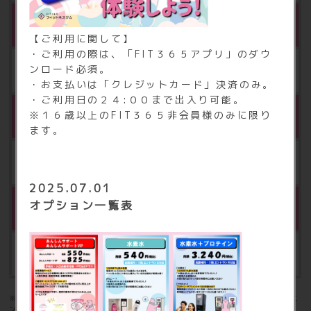
※6
コラーゲン・エステマシン
【ご利用に関して】
・ご利用の際は、「FIT３６５アプリ」
のダウ
ンロード必須。
月額 3,000円（税込3,300円）
・お支払いは「クレジットカード」決済のみ。
・ご利用日の２４:００まで出入り可能。
※6
※１６歳以上のFIT３６５非会員様のみに限り
タンニングマシン
ます。
月額 3,000円（税込3,300円）
2025.07.01
オプション一覧表
相互利用
月額500円（税込550円）
※6：FIT365あんしんサポート、コラーゲンマシン(女性限定)、タンニ
ングマシン、水素水、プロテインは登録会員の方のみご利用いただけま