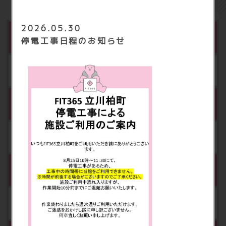
2026.05.30
※1
月会費(スタンダード会員)
停電工事日程のお知らせ
月額 2,980円（税込3,278円）
※2
月会費(プレミアム会員)
月額3,980円（税込4,378円）
※3
会員カード発行料
5,000円（税込5,500円）