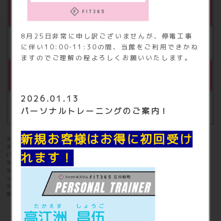
※4
セキュリティ管理／施設メンテナンス料
8月25日非常に申し訳ございませんが、停電工事
年額 4,980円（税込5,478円）
に伴い10:00‐11:30の間、当館をご利用できかね
ますのでご理解の程よろしくお願いいたします。
※5
【バーチャルスタジオ】
2026.01.13
プレミアム会員限定
パーソナルトレーニングのご案内！
新規お客様はお得に初回受け
※1：お一人様登録で365日使い放題！
※2：家族会員登録(３人まで)・バーチャルスタジオ利用ならコチラ！
れます！
(家族会員のスタジオ利用はできません。)
※3：入会時のみお支払いが必要となります。
※4：ご利用開始月より3ヶ月目にかかります。その後1年ごとに施設メ
ンテナンス料が毎年発生します。
※5：プレミアム会員のみ利用可能なレッスンスタジオ(家族会員・法人
会員はご利用できません)