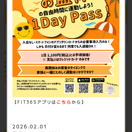
※4
セキュリティ管理／施設メンテナンス料
年額 4,980円（税込5,478円）
※1：登録店舗以外のご利用には、別途相互利用の契約が必要になります
家族会員の登録は出来ません
※2：登録店舗以外のご利用には、別途相互利用の契約が必要になりま
す。
※3：入会時のみお支払いが必要となります。
※4：ご利用開始月より3ヶ月目にかかります。その後1年ごとに施設メ
ンテナンス料が毎年発生します。
オプション料金
【FIT365アプリは
こちら
から】
2026.02.01