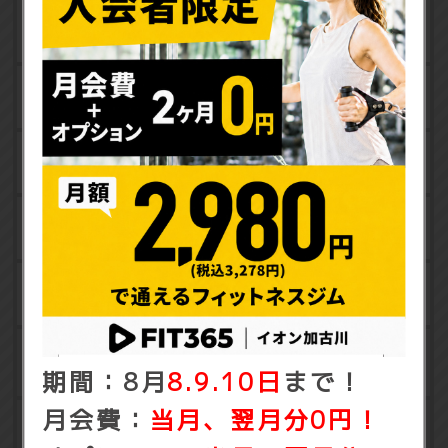
水素水
タンニングマシン
更衣室
体組成計
相互利用
期間：8月
8.9.10日
まで！
月会費：
当月、翌月分0円！