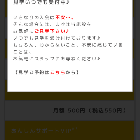
見学いつでも受付中♪
※5
契約ロッカー
いきなりの入会は
不安…。
そんな場合には、まずは当施設を
月額 500円（税込550円）
お気軽に
ご見学下さい♪
いつでも見学を受け付けております♪
もちろん、わからないこと、不安に感じている
※6
レディースエリア
ことは、
お気軽にスタッフにお尋ねください♪
月額 500円（税込550円）
【見学ご予約は
こちら
から】
※7
あんしんサポート
月額 500円（税込550円）
※7
あんしんサポートVIP