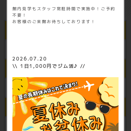
館内見学もスタッフ常駐時間で実施中！ご予約
不要！
お客様のご来館お待ちしております！
※1
2,980円会員
月額 2,980円（税込3,278円）
2026.07.20
\\ 1日1,000円でジム活♪ //
※2
3,980円会員
月額 3,980円（税込4,378円）
※3
会員カード発行料
5,000円（税込5,500円）