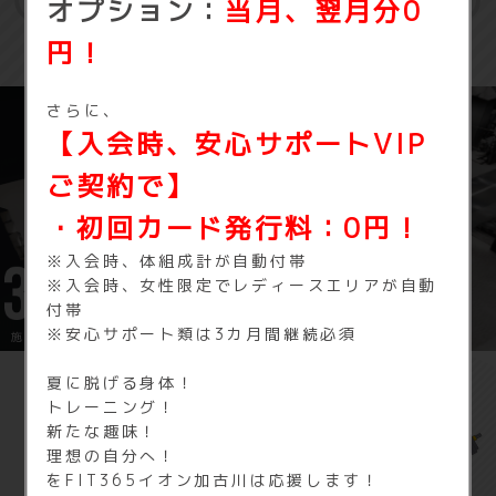
オプション：
当月、翌月分0
円！
さらに、
【入会時、安心サポートVIP
ご契約で】
・初回カード発行料：0円！
※入会時、体組成計が自動付帯
※入会時、女性限定でレディースエリアが自動
付帯
※安心サポート類は3カ月間継続必須
施設内を3Dで見学できます
夏に脱げる身体！
トレーニング！
FIT365 イオン加古川の
新たな趣味！
理想の自分へ！
基本料金
をFIT365イオン加古川は応援します！