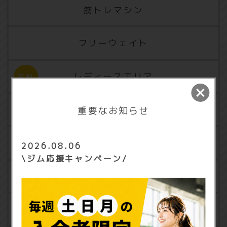
筋トレマシン
フリーウェイト
レディースエリア
フリーエリア
重要なお知らせ
休憩エリア
2026.08.06
\ジム応援キャンペーン/
更衣室・ロッカー
契約ロッカー