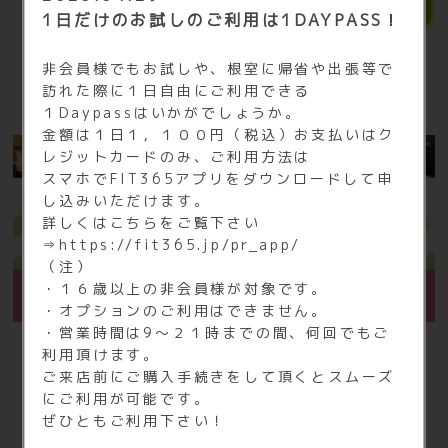
1日だけのお試しのご利用は1DAYPASS！
非会員様でもお試しや、根室に帰省や出張等で
訪れた際に１日自由にご利用できる
１Daypassはいかがでしょうか。
金額は１日１，１００円（税込）お支払いはク
レジットカードのみ、ご利用方法は
スマホでFIT365アプリをダウンロードして申
し込みいただけます。
詳しくはこちらをご覧下さい
⇒
https://fit365.jp/pr_app/
（注）
・１６歳以上の非会員様が対象です。
・オプションのご利用はできません。
・営業時間は9～２１時までの間、何回でもご
利用頂けます。
ご来店前にご購入手続きをして頂くとスムーズ
にご利用が可能です。
ご入会の流れと必要な持ち物
ぜひともご利用下さい！