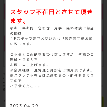
スタッフ不在日とさせて頂き
※5
相互利用
ます。
月額500円（税込550円）
なお、各お問い合わせ、見学・無料体験ご希望
の際は
１Fスタッフまでお問い合わせ頂きます様お願
※4
FIT365あんしんサポートVIP
い致します。
ご不便とご面倒をお掛け致しますが、皆様のご
月額750円（税込825円）
理解とご協力を
お願い申し上げます。
※会員様は、通常通り施設をご利用頂けます。
※4：FIT365あんしんサポート、水素水は登録会員の方のみご利用いた
※スタッフ不在日は急遽変更の可能性もありま
だけます。家族会員の方はお申込み、ご利用いただくことは出来ませ
すので
ん。
ご了承ください。
※5：FIT365根室以外の店舗もご利用頂けるサービスです。ご登録は登
録会員の方のみですが、家族会員の方も相互利用が可能です。
2023.04.29