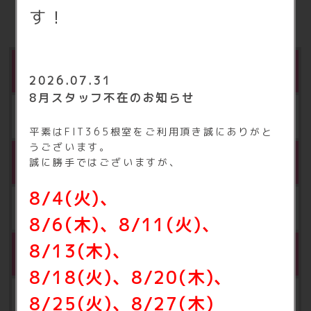
す！
※4
FIT365あんしんサポート
2026.07.31
8月スタッフ不在のお知らせ
月額 500円（税込550円）
平素はFIT365根室をご利用頂き誠にありがと
うございます。
※4
水素水
誠に勝手ではございますが、
8
/4(火)
、
月額 500円（税込540円）
8/6(木)、8/11
(火)、
8/13
(木)、
契約ロッカー
8/18
(火)、8/20(木)、
月額 500円（税込550円）
8/25
(火)、8/27
(木)