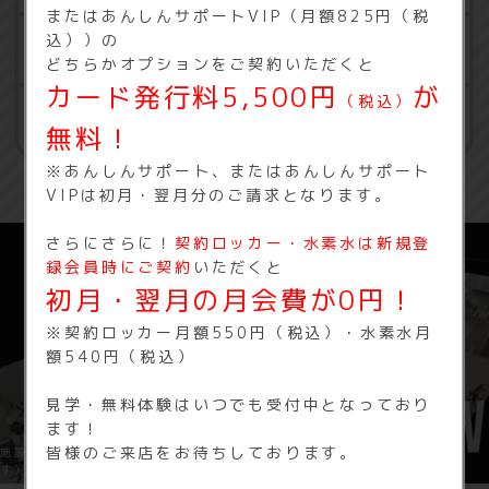
またはあんしんサポートVIP（月額825円（税
込））の
水素水
どちらかオプションをご契約いただくと
カード発行料5,500円
が
（税込）
相互利用
無料！
※あんしんサポート、またはあんしんサポート
VIPは初月・翌月分のご請求となります。
さらにさらに！
契約ロッカー
・水素水は新規登
録会員時にご契約
いただくと
初月・翌月の月会費が0円！
※契約ロッカー月額550円（税込）・水素水月
額540円（税込）
見学・無料体験はいつでも受付中となっており
ます！
皆様のご来店をお待ちしております。
施設内を3Dで見学できます（※3DはFIT365イオン今治のものになりま
す）