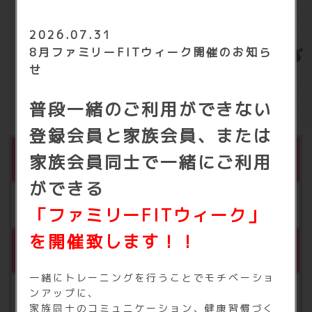
2026.07.31
FIT365 根室の
8月ファミリーFITウィーク開催のお知ら
せ
基本料金
普段一緒のご利用ができない
登録会員と家族会員、または
家族会員
同士で一緒にご利用
月会費
ができる
月額 2,980円（税込3,278円）
「ファミリーFITウィーク」
を開催致します！！
※1
会員カード発行料
一緒にトレーニングを行うことでモチベーショ
ンアップに、
5,000円（税込5,500円）
家族同士のコミュニケーション、健康習慣づく