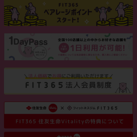
ただいま登録会員でご入会いただくと
初月・翌月の月会費が0円に！
さらにあんしんサポート、またはあんしんサ
ポートVIPを登録時にご契約いただくと
カード発行料5,500（税込）が0円に！
さらにさらに！水素水、契約ロッカーのオプ
ションも入会時に
ご契約いただくと初月・翌月の月会費が0円
となります！
大変お得なキャンペーンとなっておりますの
でこの機会をぜひお見逃しなく！
皆様のご入会を是非ともお待ちしておりま
す！！
※キャンペーンは8月31日までに新規入会ご