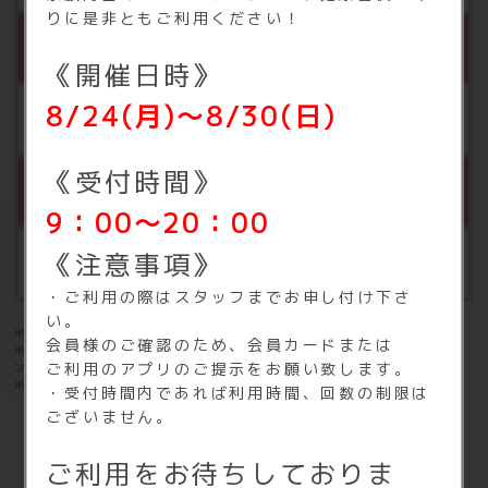
りに是非ともご利用ください！
※2
セキュリティ管理／施設メンテナンス料
《開催日時》
8
/24(月)～8/30(日)
年額 4,980円（税込5,478円）
《受付時間》
※3
1DayPass
9：00～20：00
《注意事項》
1回 1,000円（税込1,100円）
・ご利用の際はスタッフまでお申し付け下さ
い。
※1：入会時のみお支払いが必要となります。
会員様のご確認のため、会員カードまたは
※2：ご利用開始月より3ヶ月目にかかります。その後1年ごとに施設メ
ご利用のアプリのご提示をお願い致します。
ンテナンス料が毎年発生します。
※3：オプションのご利用はできません。
・受付時間内であれば利用時間、回数の制限は
ございません。
オプション料金
ご利用をお待ちしておりま