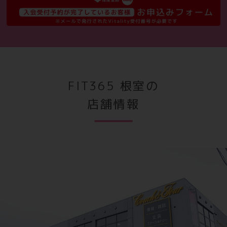
契約の方が対象となりますのでお早めに！
※キャンペーンの適用は入会後6ヶ月の継続が条件です。
FIT365 根室の
※あんしんサポート、あんしんサポートVIPにご加入の場合
は、
店舗情報
3ヶ月の継続が条件です。ご加入いただけない場合は会員カー
ド発行料が発生いたします。※セキュリティ管理/施設メンテ
ナンス料年額4,980円(税別)がご利用開始月を初月として3ヶ
月目にかかります。その後1年ごとに施設メンテナンス料が毎
年発生します。