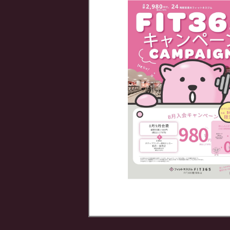
タンニン
3,000
通常月額
契約ロ
500
通常月額
水素
500
通常月額