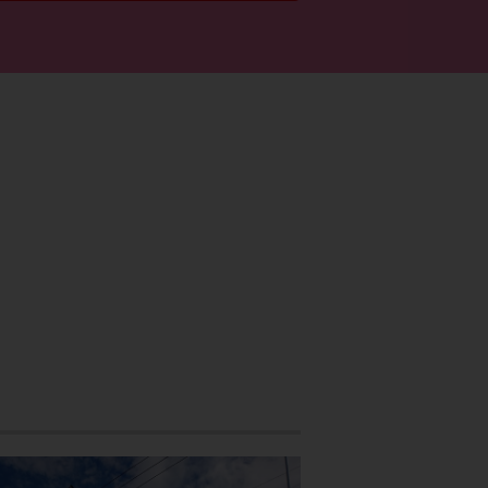
者限定
初月・翌月分
0
円