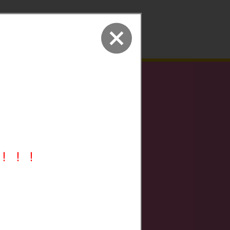
初月・翌月分月会費
980
円
（税込1,078円）
！！！
は