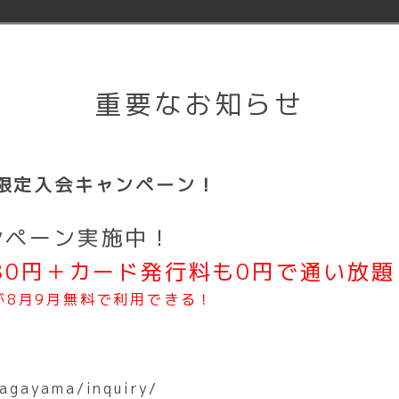
ご入会者さま全対象
詳しくはこちら
重要なお知らせ
費
限定入会キャンペーン！
円
（税込3,278円）
ンペーン実施中！
80円＋カード発行料も0円
で通い放題
が8
月9月無料で利用できる！
下記オプションお申し込みの方
み
nagayama/inquiry/