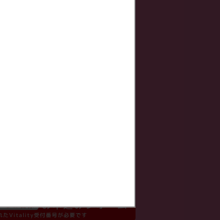
初月分
0
円
初月・翌月分
0
円