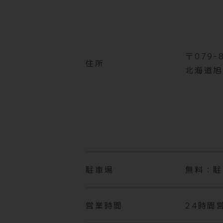
※キャンペーンの適用はキャンペーン期
あんしんサポートVIPにご加入の際は、
〒079-
住所
用開始月から3ヶ月目にかかります。そ
北海道旭
駐車場
無料：駐
営業時間
24時間