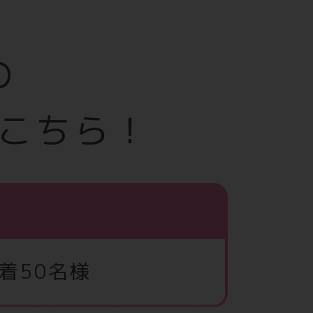
の
こちら！
着50名様