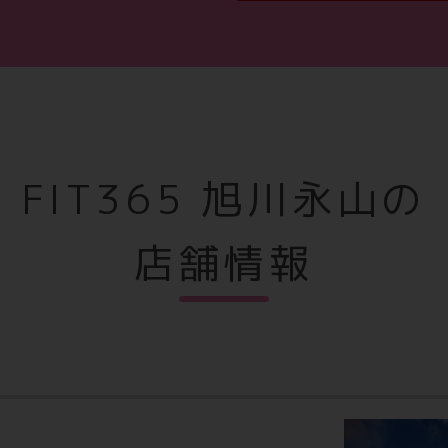
成計
円
（税込550円）
FIT365 旭川永山の
に今なら！
あんしんサポートご加入希望
店舗情報
あんしんサポート
VIP
750
通常月額
円
00円）
（税込825円）