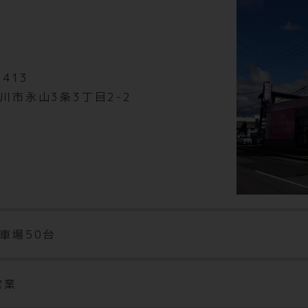
間内にWEB・アプリ入会もしくは店舗端末機にて直接お手続きし
3ヶ月の継続が条件です。※セキュリティ管理／施設メンテナンス料年
8413
の後1年ごとに施設メンテナンス料が毎年発生します。
川市永山3条3丁目2-2
車場50台
営業