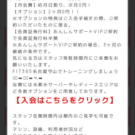
基本料金
【月会費】初月日割り、次月0円！
【オプション】2ヶ月0円！！
※オプションの特典はご入会手続きの際、ご契
約いただいたものに限る。
【会員証発行料】あんしんサポートVIPご契約
月会費
で会員証発行料半額
※あんしんサポートVIPご契約の場合、3ヶ月の
継続が条件です。
月額 2,980円（税込3,278円）
気になる方はスタッフ常駐時間内にご来館をお
願いいたします。
FIT365名古屋守山でトレーニングしましょう
会員カード発行料
🏃‍♂️‍➡️🏃‍♀️‍➡️🏃‍➡️
当館には水素水サーバーやレディースエリアな
ど多数オプションをご用意しております。
5,000円（税込5,500円）
【入会はこちらをクリック】
※1
セキュリティ管理／施設メンテナンス料
スタッフ在館時間内は館内のご見学も可能で
す。
マシン、設備、利用者状況など