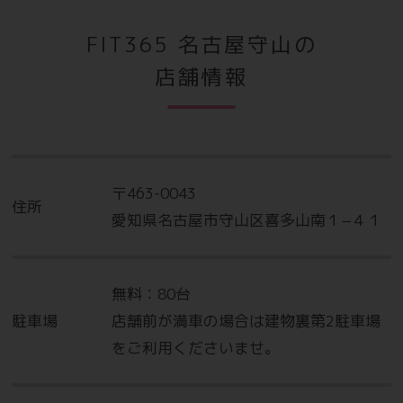
乗り換えキャンペーン
FIT365 名古屋守山の
店舗情報
お得な情報
いま現在、他のスポーツクラブに
通われている方限定！
〒463-0043
住所
月会費1ヶ月分が無料！
愛知県名古屋市守山区喜多山南１−４１
無料：80台
駐車場
店舗前が満車の場合は建物裏第2駐車場
※当月の入会キャンペーン以外との併用はできません。
をご利用くださいませ。
※ご入会手続きの際、所属されている店舗様の会員証など在籍
証明書をスタッフにご提示ください。
※市営、区営ジムなどは対象外