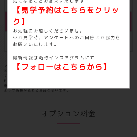
年額 4,980円（税込5,478円）
気になることお答えいたします！
【見学予約はこちらをクリッ
ク】
※2
1DayPass
お気軽にお越しくださいませ。
※ご見学時、アンケートへのご回答にご協力を
1回1,300円（税込1,430円）
お願いいたします。
最新情報は随時インスタグラムにて
※1：ご利用開始月より3ヶ月目にかかります。その後1年ごとに施設メ
【フォローはこちらから】
ンテナンス料が毎年発生します。
※2：日付が変わるまで（使用した日の23時59分まで）何回でも出入り
することができます。
FIT365アプリをダウンロード後クレジットにてお支払いください。
※ダイナミックプライジングを導入しておりますので店舗や購入時期に
よって価格が変わる場合ございます。
オプション料金