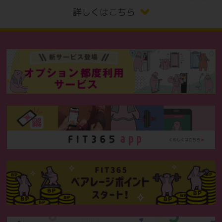
詳しくはこちら
入会者様：月会費50％OFF（3ヶ
月目）
※ご入会手続きの際、紹介カードに必要事項をご記入の上、ス
タッフにお渡しください。
※当月の入会キャンペーン以外との併用はできません。
※紹介者特典ベアレージポイントの付与は入会者のアプリにて
紹介コードの入力が必要です。
※ベアレージポイントの付与は入会した日によって異なりま
す。
ペア入会