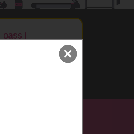
pass」
無し！