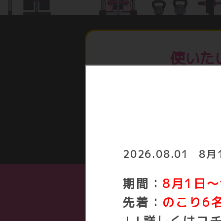
使いたい
使う
2026.08.01
8月
期間：
8月1日～
先着：
のこり6