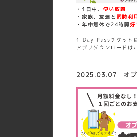
・1日中、
使い
0570-0
・家族、友達と
同時
コール
センター
※コールセ
・年中無休で24時間
好
お電話の受
了承くださ
1 Day Passチケ
アプリダウンロードは
2025.03.07
オ