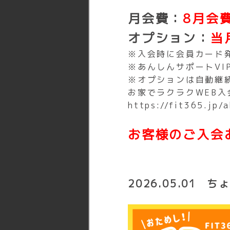
月会費：
8月会
オプション：
当
※入会時に会員カード発
※あんしんサポートV
※オプションは自動継
お家でラクラクWEB入
https://fit365.jp/a
お客様のご入会
2026.05.01
ちょ
〒558-
住所
大阪府大
あびこ駅