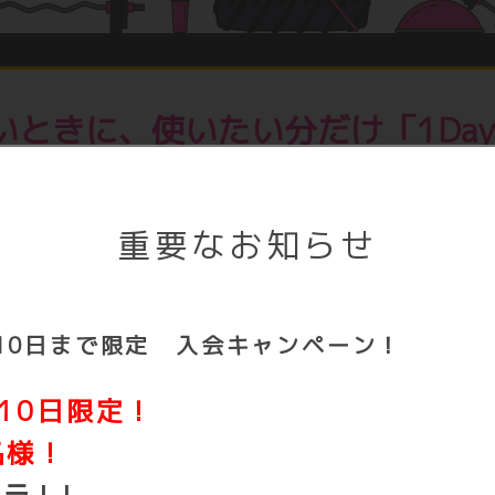
ときに、使いたい分だけ「1Day 
￥1,100税込で1日使い放題！
日だけ料金を払うので、無駄な料金一切
重要なお知らせ
詳しくはこちら
10日まで限定 入会キャンペーン！
10日限定！
名様！