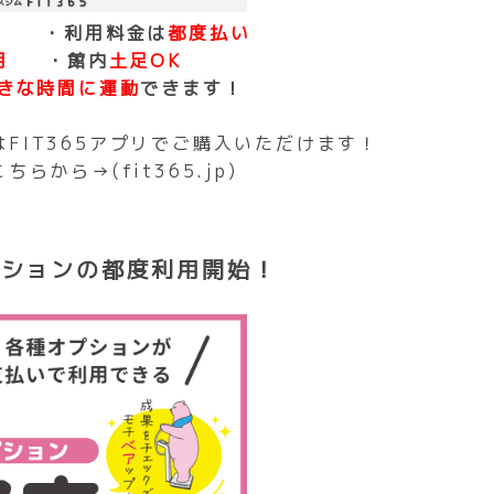
放題
・利用料金は
都度払い
30-365
利用
・館内
土足OK
ンターの受付時間は土日祝日を除く10:00-20:00までとなります
きな時間に運動
できます！
付はコールセンターでのみ行っております。上記電話番号以外のお
い。
ットはFIT365アプリでご購入いただけます！
こちらから→
(fit365.jp)
プションの都度利用開始！