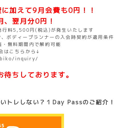
費に加えて9月会費も0円！！
FIT365 あびこの
月、翌月分0円！
店舗情報
行料5,500円(税込)が発生いたします
IP、ボディープランナーの入会時契約が適用条件
続・無料期間内で解約可能
会はこちらから↓
biko/inquiry/
お待ちしております。
いトレしない？１Day Passのご紹介！
0011
阪市住吉区苅田7-12-32
前ビル3・4階