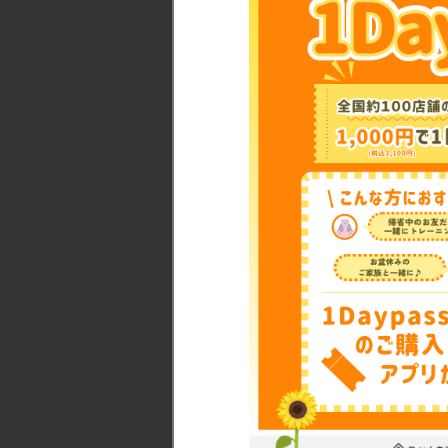
アクセス
御堂筋あ
駐車場
無
営業時間
24時間
全日12:0
スタッフ
常駐時間
※毎週月