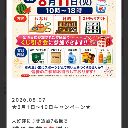
※1
会員カード発行料
5,000円（税込5,500円）
※2
セキュリティ管理／施設メンテナンス料
年額 4,980円（税込5,478円）
※1：入会時にお支払いが必要となります。
※2：ご利用開始月より3ヶ月目にかかります。その後1年ごとに料金が
毎年発生します。
2026.08.07
★8月1日～10日キャンペーン★
オプション料金
大好評につき追加7名様で