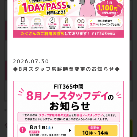
月額 3,000円（税込3,300円）
※3
ボディプランナー
月額 500円（税込550円）
2026.07.30
◆8月スタッフ常駐時間変更のお知らせ◆
相互利用
月額 500円（税込550円）
※3：家族会員の方はお申込み、ご利用いただくことは出来ません。