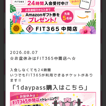
あんしんサポートスタンダード
月額 500円（税込550円）
あんしんサポートVIP
月額 750円（税込825円）
2026.08.07
☆お盆休みはFIT365中間店へ☆
※3
プロテインサーバー
入会しなくても24時間
いつでもFIT365が利用できるチケットがあり
ます‼
月額 3,000円（税込3,240円）
「
1daypass購入はこちら
」
※3
タンニング