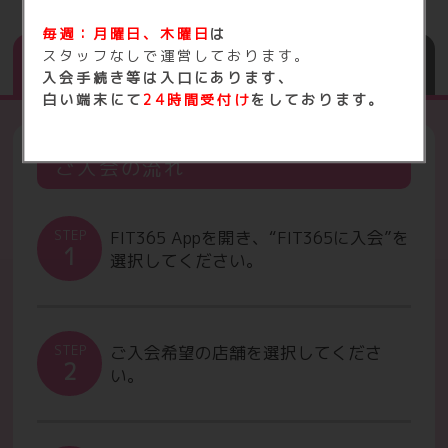
毎週：月曜日、木曜日
は
会員として入会する方
ご家族として登録する方
スタッフなしで運営しております。
（登録会員様）
（家族会員様）
入会手続き等は入口にあります、
白い端末にて
24時間受付け
をしております。
ご入会の流れ
FIT365 Appを開き、“FIT365に入会”を
STEP
1
選択してください。
ご入会希望の店舗を選択してくださ
STEP
2
い。