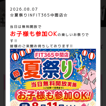
2026.08.07
☆夏祭りINFIT365中間店☆
施設内を3Dで見学できます（※3DはFIT365イオン今治のものになりま
す）
当日は無料開放で
お子様も参加OK
の楽しいお祭りで
す‼
FIT365 中間の
皆様のご来館お待ちしております‼
基本料金
月会費
月額 2,980円（税込3,278円）