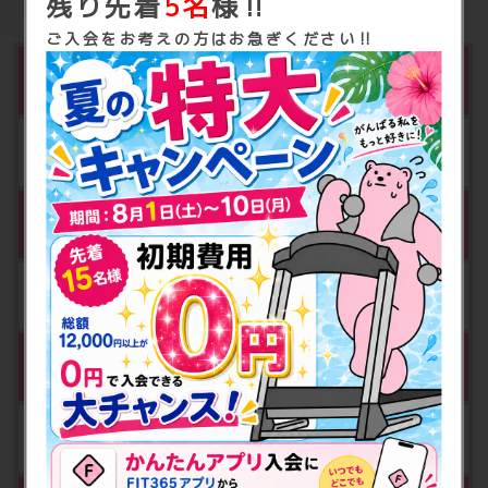
残り先着
5名
様‼
ご入会をお考えの方はお急ぎください‼
※3
水素水
月額 500円（税込540円）
契約ロッカー
月額 500円（税込550円）
契約ロッカー(大)
月額 1,000円（税込1,100円）