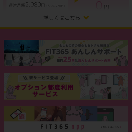
0
2,980
通常月額
円
円
（税込3,278円）
詳しくはこちら
下記オプションお申し込みの方は
レディースエリア
500
通常月額
円
（税込550円）
契約ロッカー
500
通常月額
円
（税込550円）
契約ロッカー
800
通常月額
円
（税込880円）