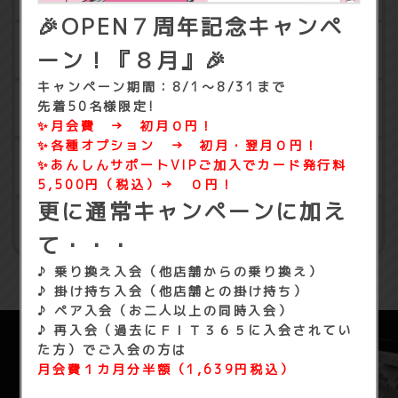
🎉OPEN７周年記念キャンペ
タンニングマシン
ーン！『８月』🎉
キャンペーン期間：8/1～8/31
まで
先着50
名様限定!
体組成計
✨月会費 → 初月０円！
✨各種オプション → 初月・翌月０円！
✨あんしんサポートVIPご加入で
カード発行料
相互利用
5,500円（税込）→ ０円！
更に通常キャンペーンに加え
て・・・
♪ 乗り換え入会（他店舗からの乗り換え）
♪ 掛け持ち入会（他店舗との掛け持ち）
♪ ペア入会（お二人以上の同時入会）
♪ 再入会（過去にＦＩＴ３６５に入会されてい
た方）でご入会の方は
月会費１カ月分半額（1,639円税込）