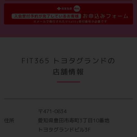
さらに今なら！
あんしんサポートご加入希望者限定
会員カード発行料
FIT365 トヨタグランドの
店舗情報
5,000
通常
円
（税込5,500円）
初月・翌月分
0
あんしんサポート
円
VIP
750
通常月額
円
（税込825円）
〒471-0834
住所
愛知県豊田市寿町3丁目10番地
※キャンペーンの適用はキャンペーン期間内にWEB・アプリ
トヨタグランドビル3F
入会もしくは店舗端末機にて直接お手続きしていただき、6ヶ