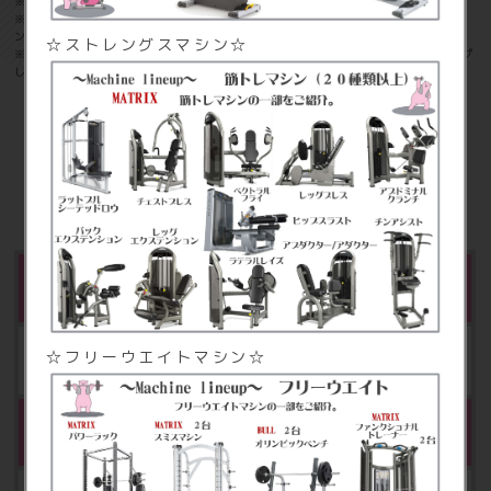
※1：入会時のみお支払いが必要となります。
※2：ご利用開始月より3ヶ月目にかかります。その後1年ごとに施設メ
ンテナンス料が毎年発生します。
☆ストレングスマシン☆
※3：FIT365アプリをダウンロード後に1Day Pass購入/利用をタップ
します。必要事項を入力し1Day Passチケットを購入してください。
オプション料金
契約ロッカー
☆フリーウエイトマシン☆
月額 500円（税込550円）
契約ロッカー（大）