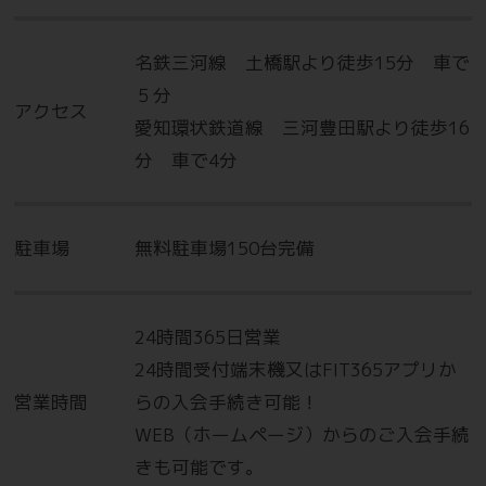
月の継続が条件です。※レディースエリア2ヶ月無料は女性の
登録会員のみ。※あんしんサポートVIPにご加入の際は、3ヶ
名鉄三河線 土橋駅より徒歩15分 車で
月の継続が条件です。※セキュリティ管理／施設メンテナンス
５分
料年額4,980円（税込5,478円）がご利用開始月から3ヶ月目
アクセス
愛知環状鉄道線 三河豊田駅より徒歩16
にかかります。その後1年ごとに施設メンテナンス料が毎年発
生します。
分 車で4分
☆かけもちキャンペーン実施中！☆
駐車場
無料駐車場150台完備
現在、他ジムをご契約されている方が対象で
す。
24時間365日営業
通常の入会キャンペーンに加えて
24時間受付端末機又はFIT365アプリか
✨月会費1ヵ月分→半額‼✨
営業時間
らの入会手続き可能！
WEB（ホームページ）からのご入会手続
きも可能です。