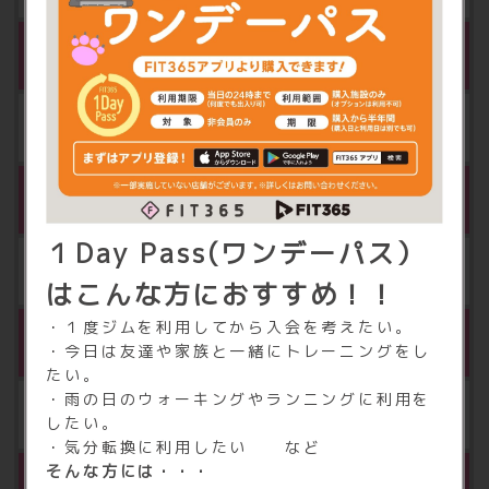
※4
FIT365あんしんサポート（VIP）
月額750円（税込825円）
※4
水素水
１Day Pass(ワンデーパス）
月額 500円（税込540円）
はこんな方におすすめ！！
・１度ジムを利用してから入会を考えたい。
※4
タンニングマシン
・今日は友達や家族と一緒にトレーニングをし
たい。
・雨の日のウォーキングやランニングに利用を
月額 3,000円（税込3,300円）
したい。
・気分転換に利用したい など
そんな方には・・・
相互利用