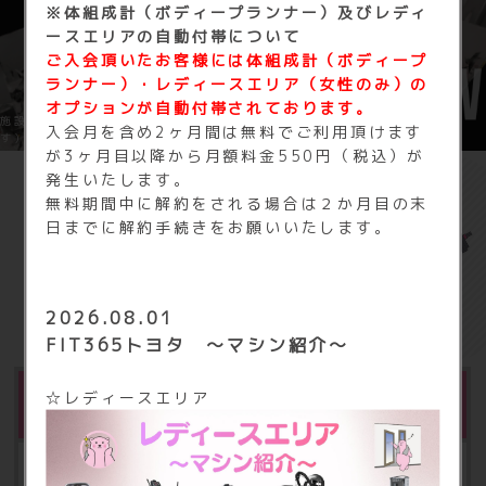
※体組成計（ボディープランナー）及びレディ
ースエリアの自動付帯について
ご入会頂いたお客様には体組成計（ボディープ
ランナー）
・レディースエリア（女性のみ）の
オプションが自動付帯されております。
施設内を3Dで見学できます（※3DはFIT365イオン今治のものになりま
入会月を含め2ヶ月間は無料でご利用頂けます
す）
が3ヶ月目以降から月額料金550円（税込）が
発生いたします。
無料期間中に解約をされる場合は２か月目の末
FIT365 トヨタグランドの
日までに解約手続きをお願いいたします。
基本料金
2026.08.01
FIT365トヨタ ～マシン紹介～
☆レディースエリア
月会費
月額 2,980円（税込3,278円）