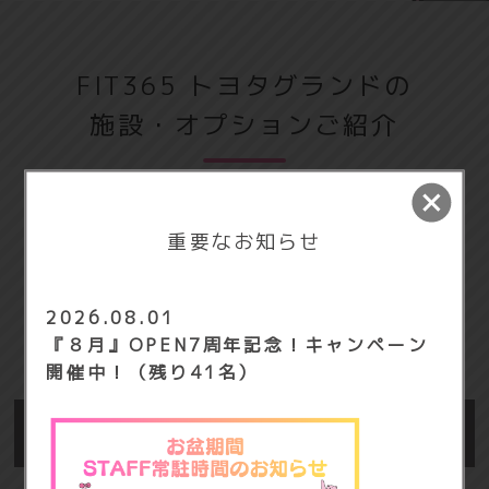
この機会にご家族やお友達と一緒にご入会！
ご家族や・お友達など2名様以上の同時入会
FIT365 トヨタグランドの
をされた方全員が対象のキャンペーンです。
施設・オプションご紹介
通常の入会キャンペーンに加えて
✨月会費1ヶ月分→半額‼✨
重要なお知らせ
※その他キャンペーン特典との併用はできません。
2026.08.01
『８月』OPEN7周年記念！キャンペーン
開催中！（残り41名）
再入会キャンペーン実施中！
～おかえりなさい～ 本キャンペーンは過去