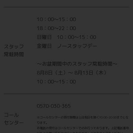
※他スポーツ施設の利用を証明できるものをお持ちの方。
10：00～15：00
※在籍しているジムの会員証もしくは在籍を証明できる書類、
施設利用の書類、
18：00～22：00
いずれか1点をご提示ください。（ご入会後のご提示は対応
日曜日 10：00～15：00
できません。）
金曜日 ノースタッフデー
スタッフ
※その他キャンペーン特典との併用はできません。
常駐時間
～お盆期間中のスタッフ常駐時間～
☆紹介キャンペーン実施中！☆
8月8日（土）～ 8月13日（木）
10：00～15：00
ご家族・お友達・同僚の方をご紹介して頂く
とさらにお得に！
紹介された会員様にはベアレージポイント
0570-030-365
500P付与されます。
コール
※コールセンターの受付時間は土日祝日を除く10:00-20:00までとな
※ベアレージポイント取得にはお友達紹介番
センター
ります。
お電話の受付はコールセンターでのみ行っております。上記電話番号
号の入力が必要です。