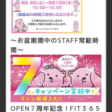
に
FIT365トヨタグランドをご利用頂いていた
方を対象としております。
スタッフ一同みなさまとまたお会いできる日
を楽しみにお待ちしております。
～お盆期間中のSTAFF常駐時
通常の入会キャンペーンに加えて
間～
✨月会費1ヶ月分→半額‼✨
有酸素マシン
筋トレマシン
※その他キャンペーン特典との併用はできません。
※詳しくはスタッフまでお問い合わせください。
フリーウェイト
レディースエリア
OPEN７周年記念！FIT３６５