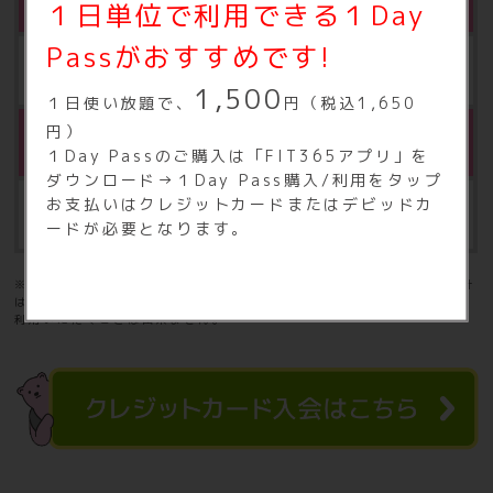
１日単位で利用できる１Day
Passがおすすめです!
月額500円（税込550円）
1,500
１日使い放題で、
円（税込1,650
円）
※4
体組成計
１Day Passのご購入は「FIT365アプリ」を
ダウンロード→１Day Pass購入/利用をタップ
お支払いはクレジットカードまたはデビッドカ
月額500円（税込550円）
ードが必要となります。
※4：FIT365あんしんサポート、タンニングマシン、水素水、体組成計
は登録会員の方のみご利用いただけます。家族会員の方はお申込み、ご
利用いただくことは出来ません。