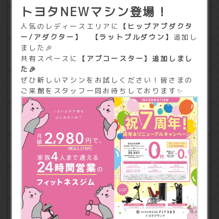
トヨタNEWマシン登場！
フリーエリア
人気のレディースエリアに
【ヒップアブダクタ
ー/アダクター】 【ラットプルダウン】
追加し
ました🎉
休憩エリア
共有スペースに
【アブコースター】追加しまし
た🎉
ぜひ新しいマシンをお試しください！皆さまの
更衣室・ロッカー
ご来館をスタッフ一同お待ちしております✨
契約ロッカー
契約ロッカー（800円）
契約ロッカー（1,000円）
水素水