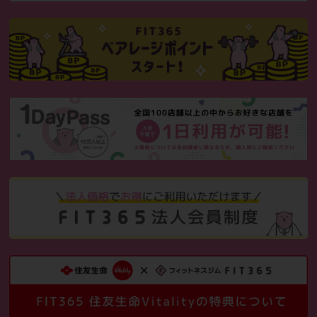
契約ロッカー
1,000
通常月額
円
（税込1,100円）
初月・翌月分
0
水素水
円
500
通常月額
円
（税込540円）
タンニングマシン
3,000
通常月額
円
（税込3,300円）
体組成計
500
通常月額
円
（税込550円）
相互利用
500
通常月額
円
（税込550円）