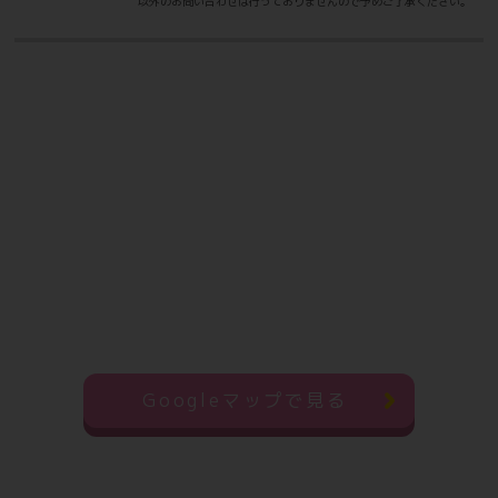
以外のお問い合わせは行っておりませんので予めご了承ください。
現会員様のご紹介でご入会されるとご入会者
様、ご紹介者様ともに
✨月会費1ヶ月分→半額‼✨
※その他キャンペーン特典との併用はできません。
※紹介カードに必要事項を記入の上、STAFFにお渡しくださ
い。
※詳細などにつきましてはスタッフにお尋ねください。
☆のりかえキャンペーン実施中！☆
Googleマップで見る
他ジムからの乗り換えでさらにお得に！
今現在、他のジムに在籍中の方が対象のキャ