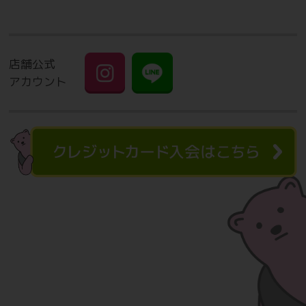
ンペーン！
通常の入会キャンペーンに加えて
✨月会費1ヶ月分→半額‼✨
店舗公式
アカウント
※スポーツ施設での利用があったなど証明できるものをお持ち
の方。
※ご入会時に、在籍しているジムの会員証もしくは在籍を証明
できる書類、施設利用の書類、
いずれか1点をご提示ください。（ご入会後のご提示は対応
できません。）
※その他キャンペーン特典との併用はできません。
☆ペア入会キャンペーン実施中！☆