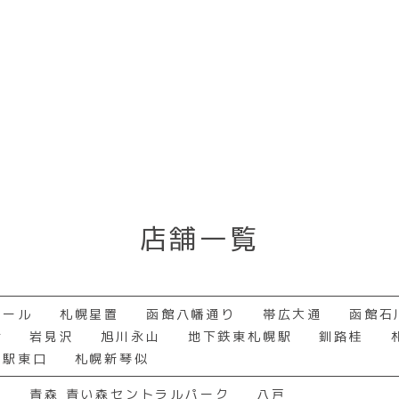
ブを退会する場合は、毎月1日から月末までの間に会員本人
相談等への適切な対応
当月末退会となります。また、オプションの退会につきまし
，苦情等への対応のための調査
中の手続で当月末退会（あんしんサポートのみ1日から10日
及びご連絡
または会員用アプリ以外の方法（電話等）では本クラブの退
全の保持，防犯及び秩序の維持
ブを退会する場合は、毎月1日から月末までの間に会員本人
に代理人様の本人確認及び代理権の確認
翌月末退会となります。また、オプションの退会につきまし
び必要な連絡
中の手続で当月末退会（あんしんサポートのみ1日から10日
は義務の履行
または会員用アプリ以外の方法（電話等）では本クラブの退
T付会員の店舗の場合
の就職希望者の採用選考
付会員が本クラブを退会する場合は、毎月1日から月末までの
店舗一覧
内定者管理
で手続頂くと翌月末退会となります。また、オプションの退
最終ご利用月中の手続で当月末退会（あんしんサポートのみ1
。専用端末機または会員用アプリ以外の方法（電話等）では
が変更前と関連性を有すると合理的に認められる場合に限り
せん。
モール
札幌星置
函館八幡通り
帯広大通
函館石
場合には，変更後の目的について，当グループ所定の方法に
又は⑶へ変更になった店舗において、当該変更以前に入会し
輪
岩見沢
旭川永山
地下鉄東札幌駅
釧路桂
ものとします。
の間に会員本人が直接店舗の専用端末機または会員用アプ
似駅東口
札幌新琴似
2項が適用されるものとします。
退会につきましては、専用端末機または会員用アプリにて
1日から10日までの申請によって当月退会）となります。
東
青森 青い森セントラルパーク
八戸
）