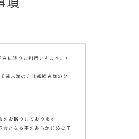
事項
場合に限りご利用できます。）
18歳未満の方は親権者様のク
利用する権利が与えられます。
い場合は、施設内に立ち入るこ
できません。万一、会員証を第
会をお断りしております。
退会となる事をあらかじめご了
を届けてください。その際、会