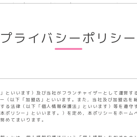
ことで、会員証の再発行の手続をとることができます。
なされた場合は、その時点で退会となり返金も致しません。
ます。
入場の禁止及び退場
の有無に関わらず月会費が発生します。また、セキュリティ
8円）は、ご利用開始月を初月として数えて3ヶ月目の月会費と
当する方の入場の禁止または退場を命じることができます。
プライバシーポリシー
諸規則を遵守できない者
の場合は3月に同時ご請求。以後、毎年3月にご請求）
じられている者、運動により健康を害する恐れがある者
00円（税込550円）は、女性の登録会員様へは2ヶ月無
に伝染または感染する恐れのある疾病を有している者
用の施設にご確認ください。）
として数えて3ヶ月目の月会費と同時にご請求し、以後は、
る者
る際は、無料期間内に専用端末機でのお手続きが必要です。
を遵守した施設利用ができないと認めた者
の場合は3月にご請求。以後、毎月ご請求）
宅時間が23:00を超える者（条例等によって定められてい
ご希望の場合は、再発行料として一律5,000円（税込5,5
社」といいます）及び当社がフランチャイザーとして運営す
必要であり、この期間内の解約はできません。また、6ヶ月
対し迷惑行為を行う等、運営者が不適切と判断した者
イジー（以下「加盟店」といいます。また，当社及び加盟店を
税込5,500円）を頂きます。（但し、イオン松ヶ崎店、恋ヶ
関する法律（以下「個人情報保護法」といいます）等を遵守
）の2,980円会員は解約手数料の制約は対象外です）
「本ポリシー」といいます。）を定め，本ポリシーをホーム
退会
)以外の撮影は禁止とし、以下の項目に該当する撮影を行なっ
に努めてまいります。
。
場合は、会員が所属する諸施設が該当する区分に従い手続を
像の撮影
ます。また、会員は自らが所属する諸施設が該当する区分