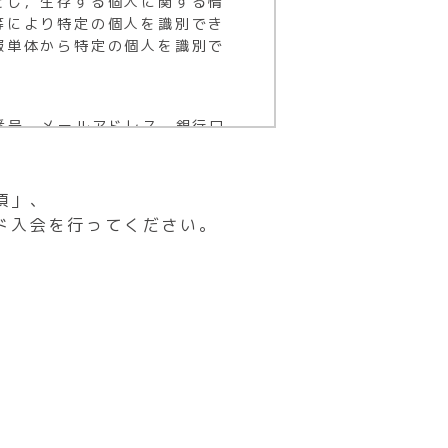
とし，生存する個人に関する情
。
等により特定の個人を識別でき
報単体から特定の個人を識別で
の専用端末機または会員用アプ
用端末機または会員用アプリに
等で隠すことを条件に利用可と
請によって当月退会）となりま
なることがありますので予めご
番号，メールアドレス，銀行口
プションの退会を受け付けられ
責任により施設利用を承認する
（情報提供元，広告主，広告配
ることがあります。
項」、
が直接店舗の専用端末機または会
）に変更されました。当該店舗にお
ては、専用端末機または会員用
ド入会を行ってください。
お手続きすることで、お手続き
までの申請によって当月退会）
用いたしません。
会及びオプションの退会を受け
、ご利用対象店舗のご利用規約
が直接店舗の専用端末機または会
ては、専用端末機または会員用
までの申請によって当月退会）
会及びオプションの退会を受け