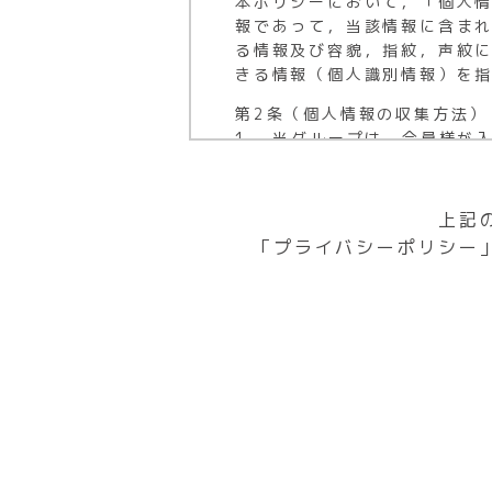
本ポリシーにおいて，「個人
行うものとし、当該区分以外
更衣室などの衣類を着脱
報であって，当該情報に含ま
(1) 2,980円会員のみの店
他のお客様のご迷惑とな
る情報及び容貌，指紋，声紋
会員が本クラブを退会す
本クラブスタッフの無断
きる情報（個人識別情報）を
リで手続頂くと翌月末退
TATOO(刺青)をされて
第2条（個人情報の収集方法）
て最終ご利用月中の手続
します。露出させたままで
1. 当グループは，会員様が
す。専用端末機または会
了承ください。
座番号，クレジットカード番
ません。
なお、イベント招待による
2. 当グループは，個人情報
(2) 1,980円会員・2,9
ことがありますのでご了承
信先などを含みます。）等の
上記
1,980円会員が本クラ
一部店舗では料金体系が2プラ
員用アプリで手続頂くと
「プライバシーポリシー
第3条（個人情報を収集・利用
いて、2プライスへの変更
アプリにて最終ご利用月
当グループは，会員様の個人
完了日の翌月末退会となり
となります。専用端末機
(1) 一般業務
また、退会店舗、会員種別
付けられません。
会員様に対し当グループが行
をご確認・ご同意の上入会
2,980円会員が本クラ
会員様に対する当グループの
員用アプリで手続頂くと
会員様に対する商品等の発送
アプリにて最終ご利用月
お客様の入会の可否又は会員
となります。専用端末機
(2) サービス開発業務
付けられません。
当グループにおけるサービス
会員様に対するアンケートの
(3) 2,980円会員・3,9
(3) お客様サポート業務