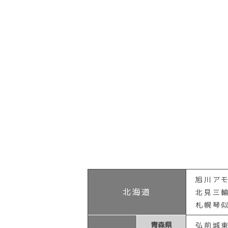
2,980円会員が本クラ
会員様からのお問い合わせ，
員用アプリで手続頂くと
会員様又は第三者からの請求
アプリにて最終ご利用月
会員様に対する緊急のご報告
となります。専用端末機
当グループ施設内における安
付けられません。
(4) 法定業務
3,980円会員が本クラ
会員様に関する本人確認並び
員用アプリで手続頂くと
会員様に対する回答の送付及
アプリにて最終ご利用月
法令に定める権利の行使また
となります。専用端末機
法令上必要な許認可の取得
付けられません。
(5) 採用業務
(4) 5,980円会員及びP
当グループを構成する企業へ
5,980円会員及びPT
当グループを構成する企業の
末機または会員用アプリ
または会員用アプリにて
第4条（利用目的の変更）
て当月退会）となります
1. 当グループは，利用目的
の退会を受け付けられま
るものとします。
旭川ア
2. 利用目的の変更を行った
2.前項で⑴に定める区分が⑵
北海道
北見三
本ウェブサイト上に公表する
合は、毎月1日から月末まで
札幌琴
3. 前項の場合，第10条第
ります。また、オプションの
退会（あんしんサポートのみ
青森県
弘前城
第5条（個人情報の第三者提供