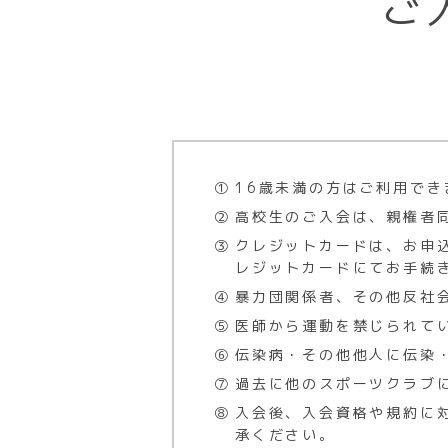
ご
(2) 入会申込を行う者が記
(3) 暴力団関係者又は反社
(4) 医師等により運動を禁じ
(5) 伝染病、その他、他人
(6) 運営者もしくは本クラ
(7) 16歳未満の者
16歳未満の方はご利用で
高校生のご入会は、親権者
第4条
クレジットカードは、お申
(1) 会員は、運営者と入会
レジットカードにてお手続
(2) 本クラブは会員に対し
暴力団関係者、その他反社
(3) 会員が本クラブ諸施設
医師から運動を禁じられて
とはできません。
伝染病・その他他人に伝染
(4) 会員証は、本人もしく
過去に他のスポーツクラブ
三者に貸与した場合は除名
入会後、入会資格や規約に
(5) 会員は、会員証を紛失
承ください。