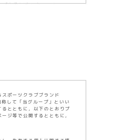
迷惑行為に該当するかどうか
管理／施設メンテナンス料：
同時にご請求し、以後は、毎年、
料で付帯します。（一部、対象外
毎月ご請求いたします。もし、
る時間が地域によって異なる場合
00円）を頂きます。
るスポーツクラブブランド
未満で退会する場合は、解約手
総称して「当グループ」といい
窪店、1,980円会員、
するとともに，以下のとおりプ
ページ等で公開するとともに，
た場合は即時退会となることを
行うものとします。なお、区分
ごとの定めに従って退会手続を