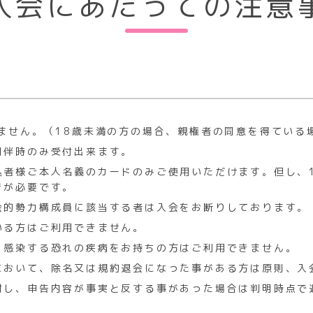
入会にあたっての
注意
載した会員と相違ないことを確認できない者
会的勢力関係者と運営者が判断した者
られている者
に伝染または感染する恐れのある疾病を有している者
ブが会員としてふさわしくないと判断した者
きません。（18歳未満の方の場合、親権者の同意を得ている
同伴時のみ受付出来ます。
会員証
込者様ご本人名義のカードのみご使用いただけます。但し、
契約をすることにより、入会が認められ、本クラブの諸施設を
きが必要です。
電磁的記録（以下「会員証」という）を交付します。
会的勢力構成員に該当する者は入会をお断りしております。
に入る際には、会員証を提示するものとし、会員証を提示しな
いる方はご利用できません。
・感染する恐れの疾病をお持ちの方はご利用できません。
は利用権限を有する者のみが使用し、他の者が使用することは
において、除名又は規約退会になった事がある方は原則、入
の対象とします。
対し、申告内容が事実と反する事があった場合は判明時点で
、あるいは盗まれた際には、速やかにご利用のクラブにその旨