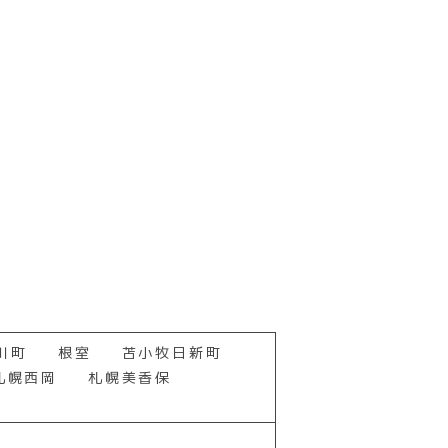
が直接店舗の専用端末機または会
ては、専用端末機または会員用
までの申請によって当月退会）
会及びオプションの退会を受け
が直接店舗の専用端末機または会
ては、専用端末機または会員用
までの申請によって当月退会）
会及びオプションの退会を受け
間に会員本人が直接店舗の専用端
会につきましては、専用端末機
日から10日までの申請によっ
本クラブの退会及びオプション
，個人情報の利用目的を変更す
川町
根室
苫小牧日新町
より，会員様に通知し，または
た会員が本クラブを退会する場
札幌西岡
札幌美香保
リで手続頂くと翌月末退会とな
最終ご利用月中の手続で当月末
なお、区分変更があった場合、