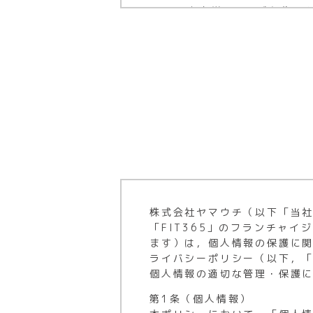
員は再発行手数料を支払う
他のお客様への迷惑行為が
は、当クラブで判断いたし
契約期間中は、施設ご利用
第5条
4,980円（税込5,47
本クラブは、以下の各項に該
同月に請求致します。
(1) 本規約および本クラブの
（例：1月31日ご利用開始
(2) 医師等により運動を禁
レディースエリア利用料：5
(3) 伝染病、その他、他人
の店舗もございます。ご利
その後、利用開始月を初月
(4) 他の利用者に迷惑をかけ
無料期間内で契約終了され
(5) 飲酒等により利用規約
（例：1月31日ご利用開始
(6) 18歳未満の場合は、帰
会員カードを紛失し再発行を
はそれに準ずる）
株式会社ヤマウチ（以下「当
会員は最低3ヶ月の継続が
(7) 本クラブのスタッフに
「FIT365」のフランチャ
数料として一律5,000円（
ます）は，個人情報の保護に
（2980円／3980円店舗
ライバシーポリシー（以下，
クラブ内で自画像(自撮り
個人情報の適切な管理・保護
第6条
あらかじめご了承ください
1.会員が本クラブを退会する
他のお客様が写り込む画
第1条（個人情報）
は次の各号に定めるものとし
撮影機材の持ち込み撮影