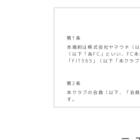
第1条
本規約は株式会社ヤマウチ（以
（以下「各FC」といい、FC
「FIT365」（以下「本ク
第2条
本クラブの会員（以下、「会
す。
第3条
次の各号のいずれかに該当す
(1) 本規約および本クラブの