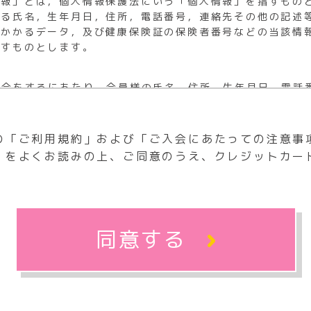
情報」とは，個人情報保護法にいう「個人情報」を指すもの
の方法により退会手続を行うことはできないものとします
する施設の撮影
れる氏名，生年月日，住所，電話番号，連絡先その他の記述
舗の場合
る撮影
にかかるデータ，及び健康保険証の保険者番号などの当該情
る場合は、毎月1日から月末までの間に会員本人が直接店舗
撮影等、本部が不適切と判断した撮影
指すものとします。
会となります。また、オプションの退会につきましては、専
いる方は露出をしないようにサポーターやシャツ・テーピング
で当月末退会（あんしんサポートのみ1日から10日までの申
の館内利用が発覚した場合は、今後、施設の利用ができなく
入会をするにあたり，会員様の氏名，住所，生年月日，電話
員用アプリ以外の方法（電話等）では本クラブの退会及びオ
号，運転免許証番号などの個人情報を収集いたします。
ゲスト等につきましては、当該イベントの特例として会社の
保護法において認められた範囲に限り，当グループの提携先
80円会員の店舗の場合
ください。
第三者から提供された情報から，会員様の個人情報を収集す
の「ご利用規約」および「ご入会にあたっての注意事
ブを退会する場合は、毎月1日から月末までの間に会員本人
イス（1,980円／2,980円や2,980円／3,980円
当月末退会となります。また、オプションの退会につきまし
」をよくお読みの上、ご同意のうえ、クレジットカー
する目的）
前に入会した会員様が退会する場合、毎月1日～末日までに
中の手続で当月末退会（あんしんサポートのみ1日から10日
情報を，以下の目的のために利用し，これ以外の目的には利
ます。
または会員用アプリ以外の方法（電話等）では本クラブの退
により退会のルールが異なる場合がございます。あらかじめ
うサービス等全般の提供
手続きをお願い致します。
ブを退会する場合は、毎月1日から月末までの間に会員本人
サービス，セミナー等のご案内
翌月末退会となります。また、オプションの退会につきまし
同意する
，提供
中の手続で当月末退会（あんしんサポートのみ1日から10日
継続の妥当性の判断
または会員用アプリ以外の方法（電話等）では本クラブの退
等の改良及び新規サービス等の開発
実施等による調査及び分析及びそれらに必要な連絡
80円会員の店舗の場合