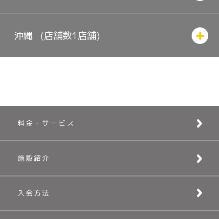
沖縄
(店舗数
1
店舗)
料金・サービス
施設紹介
入会方法