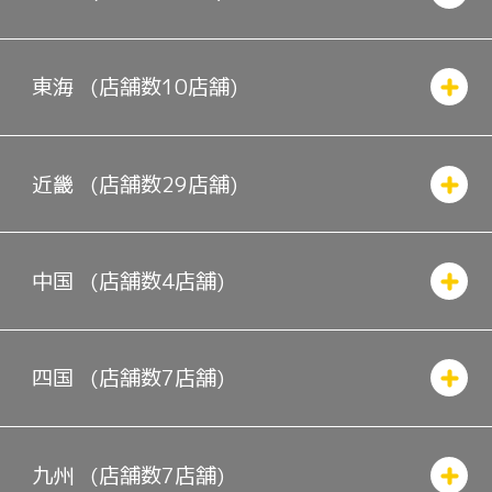
東海
(店舗数
10
店舗)
近畿
(店舗数
29
店舗)
中国
(店舗数
4
店舗)
四国
(店舗数
7
店舗)
九州
(店舗数
7
店舗)