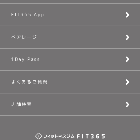
FIT365 App
ベアレージ
1Day Pass
よくあるご質問
店舗検索