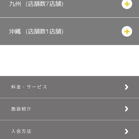
九州
(店舗数
7
店舗)
沖縄
(店舗数
1
店舗)
料金・サービス
施設紹介
入会方法