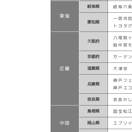
岐阜県
岐阜六
東海
一宮市
愛知県
トヨタ
八尾旭
大阪府
旭中宮
京都府
ガーデ
近畿
滋賀県
大津京
神戸フ
兵庫県
神戸エ
奈良県
奈良か
島根県
国宝松
中国
岡山県
エブリ