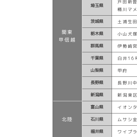
戸田新
埼玉県
桶川マ
茨城県
土浦生
関東
栃木県
小山犬
甲信越
群馬県
伊勢崎
千葉県
白井16
山梨県
甲府
長野県
長野川
新潟県
新潟東
富山県
イオン
北陸
石川県
ムサシ
福井県
ワイプ