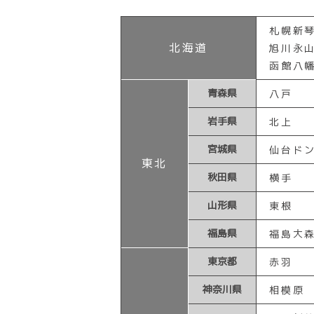
札幌新
北海道
旭川永
函館八
青森県
八戸
岩手県
北上
宮城県
仙台ド
東北
秋田県
横手
山形県
東根
福島県
福島大
東京都
赤羽
神奈川県
相模原