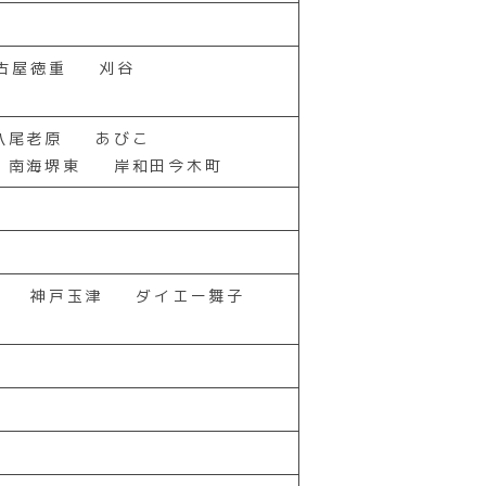
古屋徳重
刈谷
八尾老原
あびこ
南海堺東
岸和田今木町
神戸玉津
ダイエー舞子