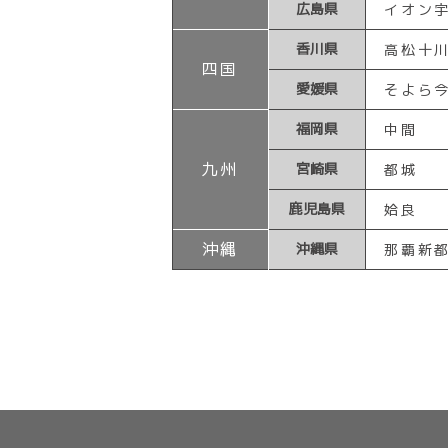
広島県
イオン
香川県
高松十
四国
愛媛県
そよら
福岡県
中間
九州
宮崎県
都城
鹿児島県
姶良
沖縄
沖縄県
那覇新