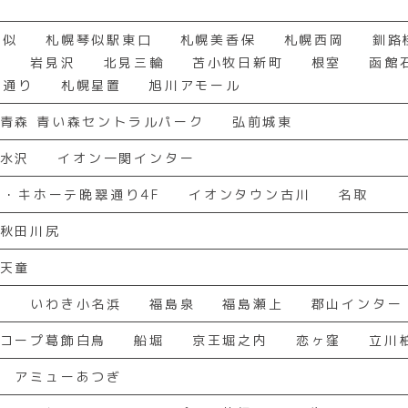
琴似
札幌琴似駅東口
札幌美香保
札幌西岡
釧路
山
岩見沢
北見三輪
苫小牧日新町
根室
函館
幡通り
札幌星置
旭川アモール
青森 青い森セントラルパーク
弘前城東
水沢
イオン一関インター
ン・キホーテ晩翠通り4F
イオンタウン古川
名取
秋田川尻
天童
森
いわき小名浜
福島泉
福島瀬上
郡山インター
コープ葛飾白鳥
船堀
京王堀之内
恋ヶ窪
立川
アミューあつぎ