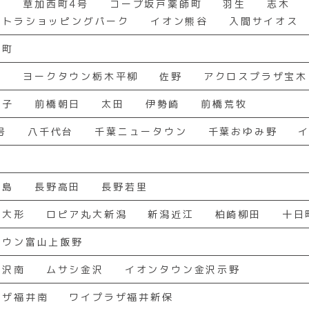
曽
草加西町4号
コープ坂戸薬師町
羽生
志木
メトラショッピングパーク
イオン熊谷
入間サイオス
田町
塚
ヨークタウン栃木平柳
佐野
アクロスプラザ宝木
宮子
前橋朝日
太田
伊勢崎
前橋荒牧
号
八千代台
千葉ニュータウン
千葉おゆみ野
中島
長野高田
長野若里
区大形
ロピア丸大新潟
新潟近江
柏崎柳田
十日
タウン富山上飯野
金沢南
ムサシ金沢
イオンタウン金沢示野
ラザ福井南
ワイプラザ福井新保