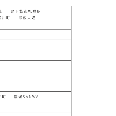
桂
地下鉄東札幌駅
石川町
帯広大通
柏町
稲城SANWA