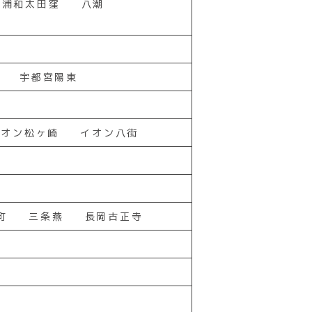
浦和太田窪
八潮
宇都宮陽東
イオン松ヶ崎
イオン八街
町
三条燕
長岡古正寺