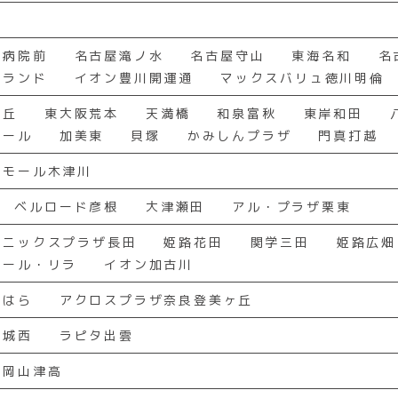
条
民病院前
名古屋滝ノ水
名古屋守山
東海名和
名
グランド
イオン豊川開運通
マックスバリュ徳川明倫
ヶ丘
東大阪荒本
天満橋
和泉富秋
東岸和田
モール
加美東
貝塚
かみしんプラザ
門真打越
ンモール木津川
ベルロード彦根
大津瀬田
アル・プラザ栗東
ェニックスプラザ長田
姫路花田
関学三田
姫路広畑
コール・リラ
イオン加古川
しはら
アクロスプラザ奈良登美ヶ丘
江城西
ラピタ出雲
イ岡山津高