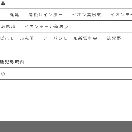
宇品
川
丸亀
高松レインボー
イオン高松東
イオンモ
今治馬越
イオンモール新居浜
ビバモール赤間
アーバンモール新宮中央
筑紫野
鹿児島城西
都心