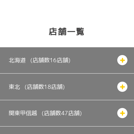
店舗一覧
北海道
(店舗数
16
店舗)
東北
(店舗数
18
店舗)
関東
甲信越
(店舗数
47
店舗)