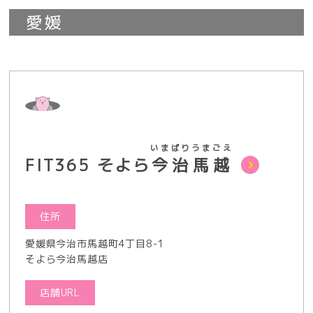
愛媛
いまばりうまごえ
FIT365 そよら
今治馬越
住所
愛媛県今治市馬越町4丁目8-1
そよら今治馬越店
店舗URL